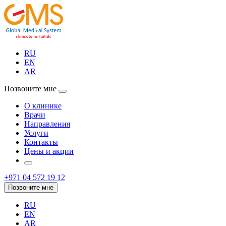
RU
EN
AR
Позвоните мне
О клинике
Врачи
Направления
Услуги
Контакты
Цены и акции
+971 04 572 19 12
Позвоните мне
RU
EN
AR