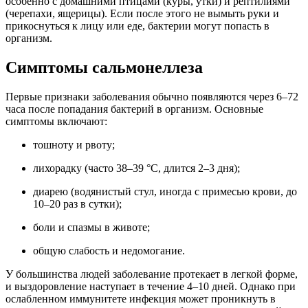
особенно с домашними птицами (куры, утки) и рептилиями
(черепахи, ящерицы). Если после этого не вымыть руки и
прикоснуться к лицу или еде, бактерии могут попасть в
организм.
Симптомы сальмонеллеза
Первые признаки заболевания обычно появляются через 6–72
часа после попадания бактерий в организм. Основные
симптомы включают:
тошноту и рвоту;
лихорадку (часто 38–39 °C, длится 2–3 дня);
диарею (водянистый стул, иногда с примесью крови, до
10–20 раз в сутки);
боли и спазмы в животе;
общую слабость и недомогание.
У большинства людей заболевание протекает в легкой форме,
и выздоровление наступает в течение 4–10 дней. Однако при
ослабленном иммунитете инфекция может проникнуть в